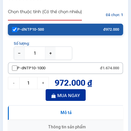
Chọn thuộc tính (Có thể chọn nhiều)
Đã chọn:
1
P-dNTP10-500
đ972.000
Số lượng:
−
+
P-dNTP10-1000
đ1.674.000
972.000 ₫
-
+
MUA NGAY
Mô tả
Thông tin sản phẩm