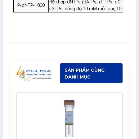
Hỗn hợp dNTPs (dATPs, dTTPs, dCTPs,
P-dNTP-1000
dGTPs, nồng độ 10 mM mỗi loại, 1000 μL
SẢN PHẨM CÙNG
DANH MỤC