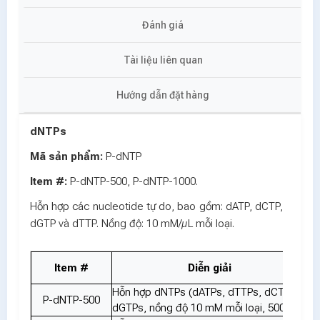
Đánh giá
Tài liệu liên quan
Hướng dẫn đặt hàng
dNTPs
Mã sản phẩm:
P-dNTP
Item #:
P-dNTP-500, P-dNTP-1000.
Hỗn hợp các nucleotide tự do, bao gồm: dATP, dCTP,
dGTP và dTTP. Nồng độ: 10 mM/µL mỗi loại.
Item #
Diễn giải
Đ
Hỗn hợp dNTPs (dATPs, dTTPs, dCTPs,
P-dNTP-500
dGTPs, nồng độ 10 mM mỗi loại, 500 μL