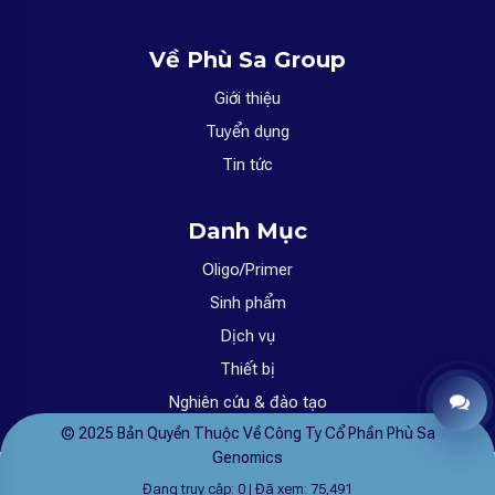
Về Phù Sa Group
Giới thiệu
Tuyển dụng
Tin tức
Danh Mục
Oligo/Primer
Sinh phẩm
Dịch vụ
Thiết bị
Nghiên cứu & đào tạo
B
© 2025 Bản Quyền Thuộc Về Công Ty Cổ Phần Phù Sa
Genomics
Đang truy cập: 0 | Đã xem: 75,491