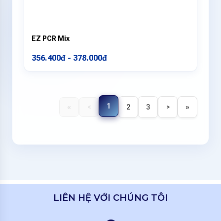
EZ PCR Mix
356.400đ - 378.000đ
1
«
<
2
3
>
»
LIÊN HỆ VỚI CHÚNG TÔI