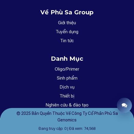
Về Phù Sa Group
Giới thiệu
Tuyển dụng
Tin tức
Danh Mục
Oligo/Primer
Sinh phẩm
Dịch vụ
Thiết bị
Nghiên cứu & đào tạo
B
© 2025 Bản Quyền Thuộc Về Công Ty Cổ Phần Phù Sa
Genomics
Đang truy cập: 0 | Đã xem: 74,568