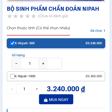
BỘ SINH PHẨM CHẨN ĐOÁN NIPAH
(Chưa có đánh giá)
Chọn thuộc tính (Có thể chọn nhiều)
Đã chọn:
1
K-Nipah-500
đ3.240.000
Số lượng:
−
+
K-Nipah-1000
đ5.400.000
3.240.000 ₫
-
+
MUA NGAY